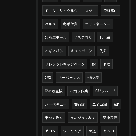
モーターサイクルシーエスツー
飛騨高山
グルメ
冬季休業
エリミネーター
2025年モデル
いちご狩り
しし鍋
オギノパン
キャンペーン
免許
クレジットキャンペーン
鮨
車検
SMS
ペーパーレス
GW休業
12ヶ月点検
お預り作業
CS2グループ
バーベキュー
御荷鉾
二子山線
AJP
乗ってみて
またがってみて
昼神温泉
ゲコタ
ツーリング
林道
キムコ