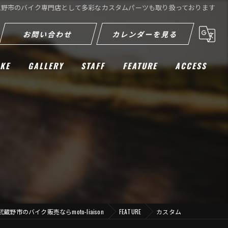
蔵野市のバイク専門店として多彩なカスタムパーツも取り扱っております
お問い合わせ
カレンダーを見る
IKE
GALLERY
STAFF
FEATURE
ACCESS
ツーリング
車検
カスタム
新車
中古
武蔵野市のバイク販売ならmoto-liaison
FEATURE
カスタム