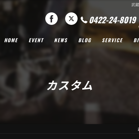
武
0422-24-8019
HOME
EVENT
NEWS
BLOG
SERVICE
B
カスタム