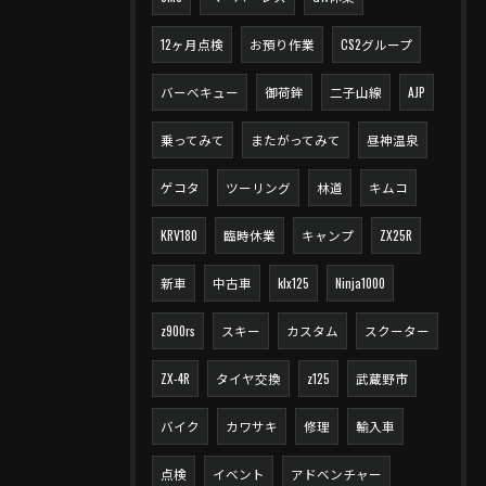
12ヶ月点検
お預り作業
CS2グループ
バーベキュー
御荷鉾
二子山線
AJP
乗ってみて
またがってみて
昼神温泉
ゲコタ
ツーリング
林道
キムコ
KRV180
臨時休業
キャンプ
ZX25R
新車
中古車
klx125
Ninja1000
z900rs
スキー
カスタム
スクーター
ZX-4R
タイヤ交換
z125
武蔵野市
バイク
カワサキ
修理
輸入車
点検
イベント
アドベンチャー