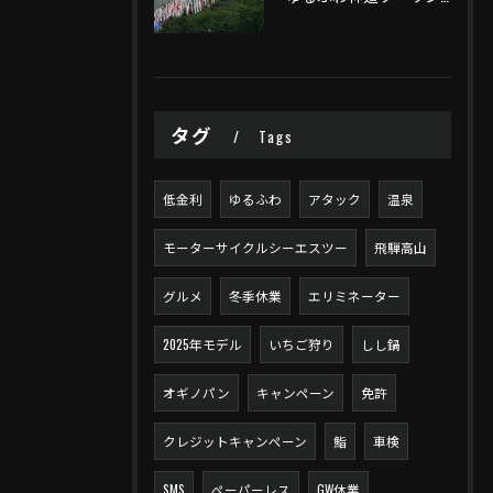
タグ
Tags
低金利
ゆるふわ
アタック
温泉
モーターサイクルシーエスツー
飛騨高山
グルメ
冬季休業
エリミネーター
2025年モデル
いちご狩り
しし鍋
オギノパン
キャンペーン
免許
クレジットキャンペーン
鮨
車検
SMS
ペーパーレス
GW休業