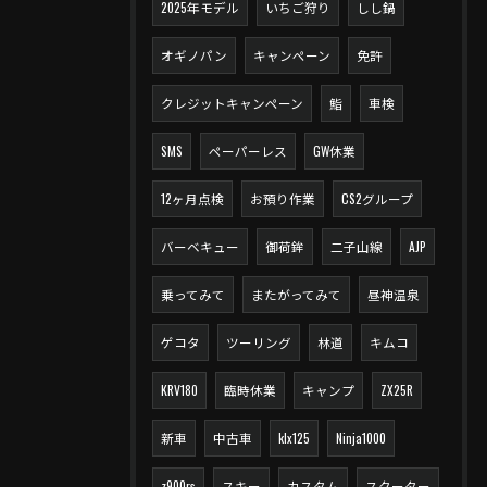
2025年モデル
いちご狩り
しし鍋
オギノパン
キャンペーン
免許
クレジットキャンペーン
鮨
車検
SMS
ペーパーレス
GW休業
12ヶ月点検
お預り作業
CS2グループ
バーベキュー
御荷鉾
二子山線
AJP
乗ってみて
またがってみて
昼神温泉
ゲコタ
ツーリング
林道
キムコ
KRV180
臨時休業
キャンプ
ZX25R
新車
中古車
klx125
Ninja1000
z900rs
スキー
カスタム
スクーター