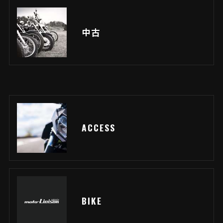
中古
ACCESS
BIKE