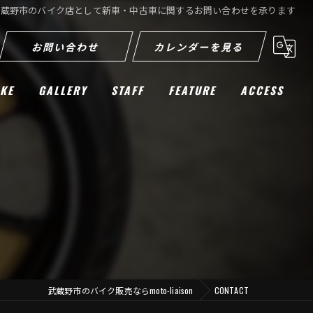
武蔵野市のバイク店として新車・中古車に関するお問い合わせを承ります
お問い合わせ
カレンダーを見る
IKE
GALLERY
STAFF
FEATURE
ACCESS
ツーリング
車検
カスタム
新車
中古
武蔵野市のバイク販売ならmoto-liaison
CONTACT