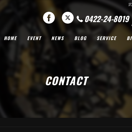
0422-24-8019
HOME
EVENT
NEWS
BLOG
SERVICE
B
CONTACT