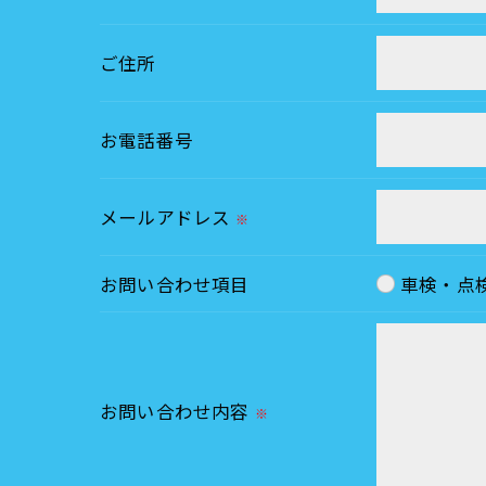
ご住所
＜個人情報の安全管理＞
当社では、個人情報の漏洩等がなされない
お電話番号
＜個人情報を与えなかった場合に生じる結
必要な情報を頂けない場合は、それに対応
メールアドレス
※
＜個人情報の開示･訂正・削除･利用停止の
お問い合わせ項目
車検・点
当社では、お客様の個人情報の開示･訂正･
ご本人である事を確認のうえ、対応させて
個人情報の開示･訂正･削除・利用停止の具
お問い合わせ内容
※