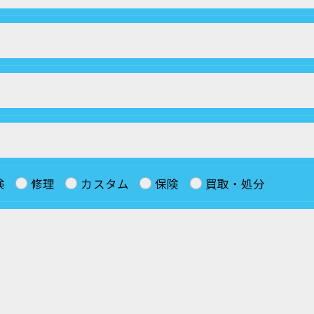
よう、適切に安全管理対策を実施します。
果＞
した当社のサービスをご提供できない場合がございますの
手続について＞
検
修理
カスタム
保険
買取・処分
削除・利用停止の手続を定めさせて頂いております。
頂きます。
体的手続きにつきましては、お電話でお問合せ下さい。