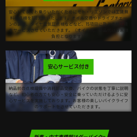
安心して永くお乗りいただくためにモト・リエゾンでは工賃無
料の点検を1回実施いたします。オイル交換やドライブチェー
ンの調整、タイヤ空気圧点検などなど、15項目に及ぶ点検工賃
をサービスさせていただきます。（オイル代、部品代はお客様
負担となります）
安心サービス付き
納品前の点検設備や消耗部品交換、バイクの状態を丁寧に説明
など、初心者の方でも安心・安全に乗っていただけるように安
心サービスを実施しております。お客様の楽しいバイクライフ
のサポートをさせていただきます。
新車・中古車情報はグーバイク