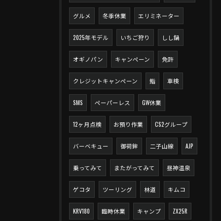
グルメ
冬季休業
エリミネーター
2025年モデル
いちご狩り
しし鍋
オギノパン
キャンペーン
免許
クレジットキャンペーン
鮨
車検
SMS
ペーパーレス
GW休業
12ヶ月点検
お預り作業
CS2グループ
バーベキュー
御荷鉾
二子山線
AJP
乗ってみて
またがってみて
昼神温泉
ゲコタ
ツーリング
林道
キムコ
KRV180
臨時休業
キャンプ
ZX25R