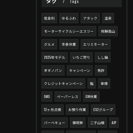
タグ
Tags
低金利
ゆるふわ
アタック
温泉
モーターサイクルシーエスツー
飛騨高山
グルメ
冬季休業
エリミネーター
2025年モデル
いちご狩り
しし鍋
オギノパン
キャンペーン
免許
クレジットキャンペーン
鮨
車検
SMS
ペーパーレス
GW休業
12ヶ月点検
お預り作業
CS2グループ
バーベキュー
御荷鉾
二子山線
AJP