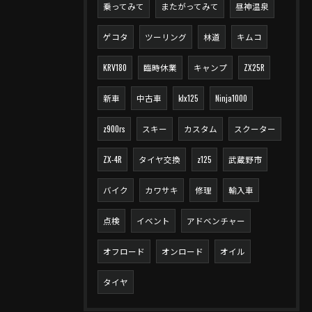
乗ってみて
またがってみて
昼神温泉
ゲコタ
ツーリング
林道
キムコ
KRV180
臨時休業
キャンプ
ZX25R
新車
中古車
klx125
Ninja1000
z900rs
スキー
カスタム
スクーター
ZX-4R
タイヤ交換
z125
武蔵野市
バイク
カワサキ
修理
輸入車
点検
イベント
アドベンチャー
オフロード
オンロード
オイル
タイヤ