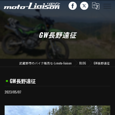
GW長野遠征
武蔵野市のバイク販売ならmoto-liaison
BLOG
GW長野遠征
GW長野遠征
2023/05/07