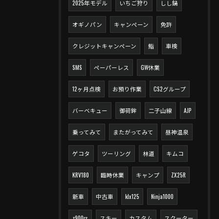
2025年モデル
いちご狩り
しし鍋
オギノパン
キャンペーン
免許
クレジットキャンペーン
鮨
車検
SMS
ペーパーレス
GW休業
12ヶ月点検
お預り作業
CS2グループ
バーベキュー
御荷鉾
二子山線
AJP
乗ってみて
またがってみて
昼神温泉
ゲコタ
ツーリング
林道
キムコ
KRV180
臨時休業
キャンプ
ZX25R
新車
中古車
klx125
Ninja1000
z900rs
スキー
カスタム
スクーター