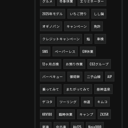
グルメ
冬季休業
エリミネーター
2025年モデル
いちご狩り
しし鍋
オギノパン
キャンペーン
免許
クレジットキャンペーン
鮨
車検
SMS
ペーパーレス
GW休業
12ヶ月点検
お預り作業
CS2グループ
バーベキュー
御荷鉾
二子山線
AJP
乗ってみて
またがってみて
昼神温泉
ゲコタ
ツーリング
林道
キムコ
KRV180
臨時休業
キャンプ
ZX25R
新車
中古車
klx125
Ninja1000